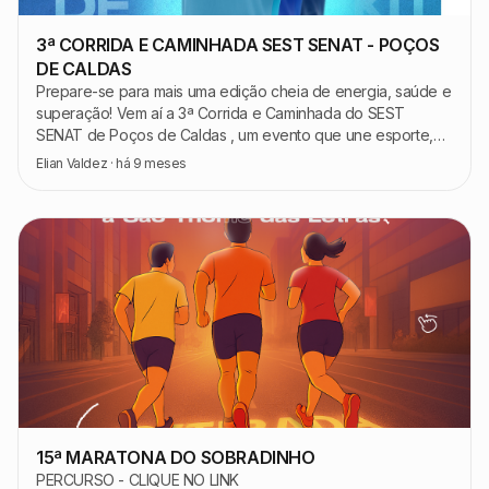
3ª CORRIDA E CAMINHADA SEST SENAT - POÇOS
DE CALDAS
Prepare-se para mais uma edição cheia de energia, saúde e
superação! Vem aí a 3ª Corrida e Caminhada do SEST
SENAT de Poços de Caldas , um evento que une esporte,
lazer e qualidade de vida para toda a
Elian Valdez
·
há 9 meses
15ª MARATONA DO SOBRADINHO
PERCURSO - CLIQUE NO LINK