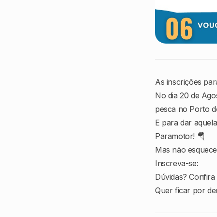
As inscrições pa
No dia 20 de Ago
pesca no Porto d
E para dar aquel
Paramotor! 🪂
Mas não esquece d
Inscreva-se:
Dúvidas? Confira
Quer ficar por de