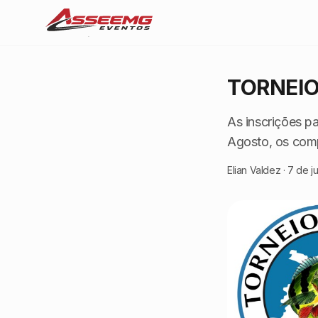
TORNEIO
As inscrições p
Agosto, os comp
Elian Valdez
·
7 de j