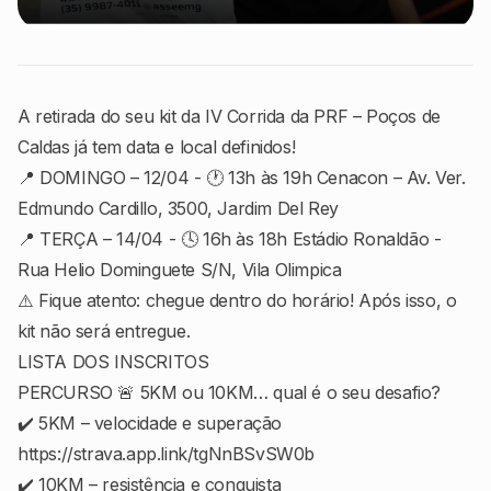
A retirada do seu kit da IV Corrida da PRF – Poços de
Caldas já tem data e local definidos!
📍 DOMINGO – 12/04 - 🕐 13h às 19h Cenacon – Av. Ver.
Edmundo Cardillo, 3500, Jardim Del Rey
📍 TERÇA – 14/04 - 🕓 16h às 18h Estádio Ronaldão -
Rua Helio Dominguete S/N, Vila Olimpica
⚠️ Fique atento: chegue dentro do horário! Após isso, o
kit não será entregue.
LISTA DOS INSCRITOS
PERCURSO 🚨 5KM ou 10KM… qual é o seu desafio?
✔️ 5KM – velocidade e superação
https://strava.app.link/tgNnBSvSW0b
✔️ 10KM – resistência e conquista