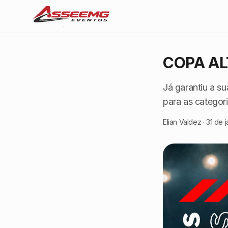
COPA AL
Já garantiu a s
para as categor
Elian Valdez
·
31 de 