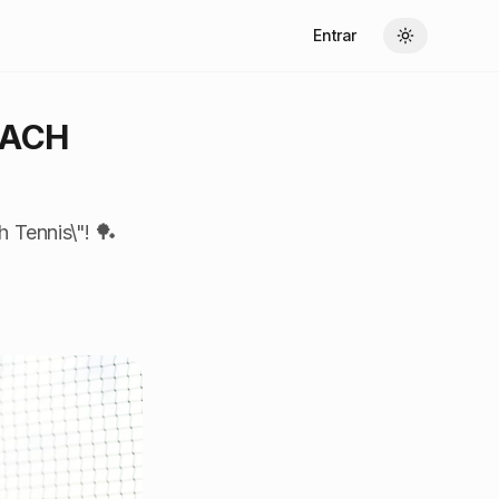
Entrar
Toggle theme
EACH
 Tennis\"! 🏓