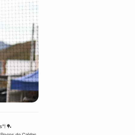
s"! 🏓
 Poços de Caldas